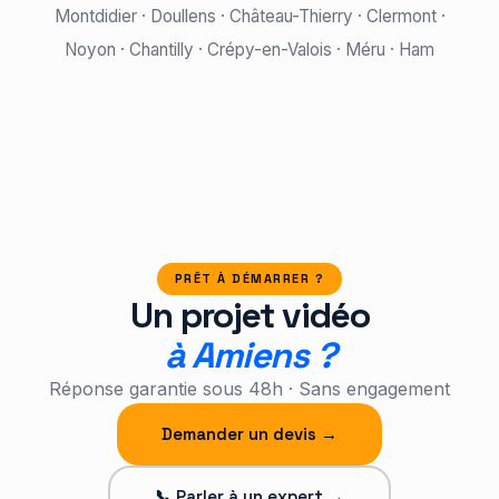
Montdidier · Doullens · Château-Thierry · Clermont ·
Noyon · Chantilly · Crépy-en-Valois · Méru · Ham
PRÊT À DÉMARRER ?
Un projet vidéo
à Amiens ?
Réponse garantie sous 48h · Sans engagement
Demander un devis →
📞 Parler à un expert →