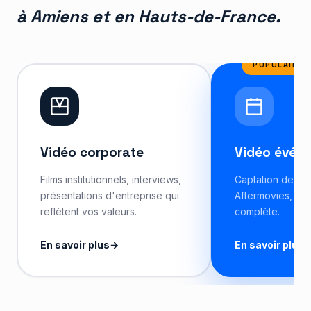
à Amiens et en Hauts-de-France.
POPULAIRE E
Vidéo corporate
Vidéo événe
Films institutionnels, interviews,
Captation de vo
présentations d'entreprise qui
Aftermovies, liv
reflètent vos valeurs.
complète.
En savoir plus
→
En savoir plus